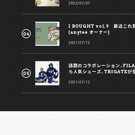
円 ・レインコート(犬用) 61,600円 ・ボトル 12,100円 ※
2022/07/07
価格はすべて税込、予定価格 URL：
https://www.prada.com/jp/ja/pradasphere/speci
l-projects/2021/prada-outdoor.html ■期間限定ス
トア ・2021年5月12日(水)～5月25日(火) ジェイアール名
I BOUGHT vol.9 最近こ
古屋タカシマヤ 3F ローズパティオ(メンズ/レディス) ・
(anytee オーナー)
2021年5月26日(水)～6月15日(火) 大丸神戸店 1F メイン
2021/07/12
ステージ前(レディスのみ) ・2021年6月16日(水)～6月29
日(火) 博多阪急 1F メディアステージ(メンズ/レディス)
・2021年6月23日(水)～7月6日(火) 大丸札幌店 1F 特設
場(メンズ/レディス) ・2021年6月25日(金)～7月18日(日
話題のコラボレーション、FILA ×
代官山 T-SITE GARDEN GALLERY(メンズ/レディス)
・2021年6月30日(水)～7月17日(土) 阪急メンズ大阪店 1
ら人気シューズ、TRIGATEが
メインステージ(メンズのみ) ※会期は状況により変更に
2021/07/12
なる可能性あり。 【お問い合わせ】 プラダ クライアント
ービス 0120-451-913