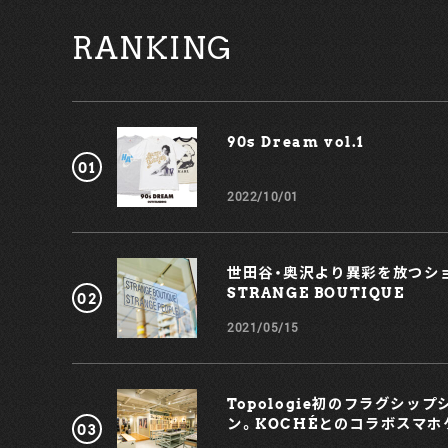
に作られた限定のコレクションアイテムたちがラインナ
プしている。 ミリタリーとユニフォームをベースに定め、
RANKING
洗練された印象に仕上げられたアイテムたち。テクニカ
なファブリックをあしらったマルチポケットベストやブ
ゾン、バミューダパンツをはじめ、軽量なブラックリナイ
ロンを採用したレインコート、ピーコート、アーカイブプ
リントを施したシルクツイルのパジャマなどが並んでい
とのこと。防水デニムを使ったダウンジャケットもにも
90s Dream vol.1￼
目しておきたい。 また、キルティングのバックパック、マ
ウンテンシューズを思わせる無骨なソールを搭載したス
ーカーなども。ドリンクボトルやタータンチェック柄キ
2022/10/01
ティングブランケット、寝袋といった「マウンテン」のテ
マにふさわしいアイテム群がリリースされた。 モードと
アウトドアの垣根を超えるだけでなく、消費（モノ）と体験
（コト）の垣根すらも飛び越えていくPRADAの試みを、ぜ
世田谷・奥沢より異彩を放つショ
ひとも楽しんでいただきたい。 同インスタレーションは、
STRANGE BOUTIQUE
大丸神戸、博多阪急、大丸札幌、代官山 T-SITE GARDEN
GALLERY、阪急メンズ大阪と、全国各地を順次巡回予
2021/05/15
定。PRADAが見つめる “モード的アウトドア” の姿を確
かめに行ってみよう。 プラダ アウトドア「マウンテン」 ・
ブルゾン(ウィメンズ) 308,000円 ・ドレス(ウィメンズ)
266,200円 ・ブルゾン(ウィメンズ) 275,000円 ・ハンド
Topologie初のフラグシッ
バッグ(ウィメンズ) 341,000円 ・バックパック(メンズ)
ン。KOCHÉとのコラボスマホ
266,200円 ・スニーカー(メンズ・ウィメンズ) 140,800