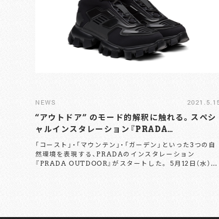
NEWS
2021.5.1
“アウトドア” のモード的解釈に触れる。スペシ
ャルインスタレーション『PRADA
OUTDOOR』がスタート。
「コースト」・「マウンテン」・「ガーデン」といった3つの自
然環境を表現する、PRADAのインスタレーション
『PRADA OUTDOOR』がスタートした。 5月12日（水）よ
りジェイアール名古屋タカシマヤにて始まった「マウンテ
ン」のインスタレーションでは、ダイナミックな山岳とス
ポーツの風景を模した空間が登場。 アルプスのランドス
ケープを思わせる空間を背景に、仲間とともに過ごすゆる
やかな空気が流れる今インスタレーションでは、このため