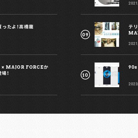
2021
a
れ買ったよ！高橋龍
テリ
MAR
2021
会
)
 MAJOR FORCEか
90s
F
登場！
2023
サ