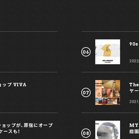
ッ
ル
ル
る
注
90s
ニ
ル
2022
ー
ップ VIVA
Th
ヤー
2021
プショップが、原宿にオープ
MY
ケースも！
庭園