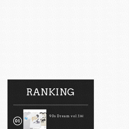
RANKING
90s Dream vol.1￼