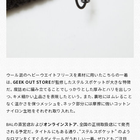
ウール混のヘビーウエイトフリースを素材に用いたこちらの一着
は、
GEEK OUT STORE
が監修したステルスポケットが大きな特徴
だ。度詰めに編み立てることでしっかりとした厚みとハリを出しつ
つ、キメ細かい上品さを表現したという。また、裏地にはムレること
なく温かさを保つメッシュを、ネック部分には摩擦に強いコットン
ナイロン生地をそれぞれ取り入れた。
BALの直営店および
オンラインストア
、全国の正規取扱店にて発売
される予定だ。タイトルにもある通り、“ステルスポケット” のよう
なロマンをくすぐるディテールがうれしい一着。ぜひともご注目