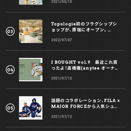
2021/05/15
Topologie初のフラグシップシ
ョップが、原宿にオープン。
KOCHÉとのコラボスマホケース
2022/07/07
も！
I BOUGHT vol.9 最近これ買
ったよ！高橋龍(anytee オーナ
ー)
2021/07/12
話題のコラボレーション、FILA ×
MAJOR FORCEから人気シュー
ズ、TRIGATEが登場！
2021/07/12