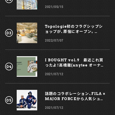
BOUTIQUE
2021/05/15
Topologie初のフラグシップシ
ョップが、原宿にオープン。
KOCHÉとのコラボスマホケース
2022/07/07
も！
I BOUGHT vol.9 最近これ買
ったよ！高橋龍(anytee オーナ
ー)
2021/07/12
話題のコラボレーション、FILA ×
MAJOR FORCEから人気シュー
ズ、TRIGATEが登場！
2021/07/12