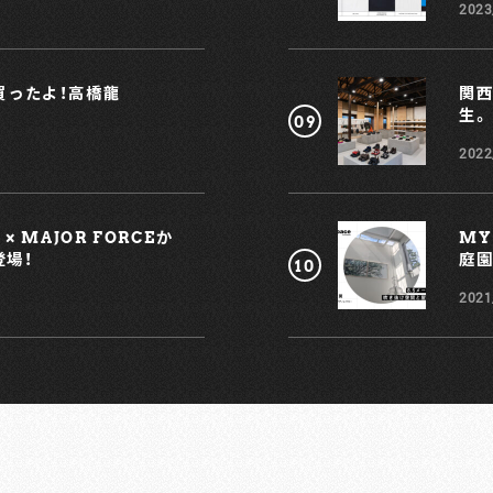
2023
れ買ったよ！高橋龍
関西
生。
2022
、
 MAJOR FORCEか
MY
登場！
庭園
っ
2021
も