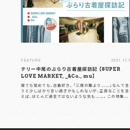
FEATURE
2021.11.
テリー中尾のぶらり古着屋探訪記 【SUPER
LOVE MARKET, _&Co., mu】
寝ても覚めても、古着好き。「三度の飯より……」なんて言
うと少しばかり言い過ぎかもしれないが、正直なことを言
えば、ほとんど過言ではないような気も……。この特集で
は、OUTSTANDING編集部きっての “古着フリーク” テ
リー中尾が、都内（ゆくゆくは都外も？）の古着屋さんを巡
る「ぶらり古着屋探訪の旅」をお届け。 今回訪れたのは、渋
谷は道玄坂一丁目に位置する『SUPER LOVE
MARKET』、同じく渋谷・神南の『_&Co.』、下北沢と三軒
茶屋を繋ぐ “茶沢通り” に位置する『mu』の三店舗だ。そ