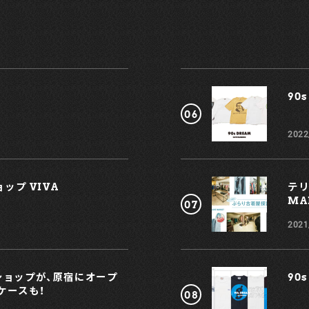
T
90s
メ
オ
2022
ップ VIVA
テリ
MAR
安
で
2021
ど
プショップが、原宿にオープ
90s
ケースも！
れ