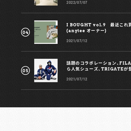
ないけれど。「THE アメカジ！」のようなテイストのもの
2022/07/07
は選ばないようにしています。また、量販されたような服
を選ぶことはなく、いわば “一筋縄ではいかない服” を選
びたいと思っているんです。 中尾：たしかに、全然一筋縄
ではいかない……（笑）。 安井：「ビッグサイズのサイズ10
I BOUGHT vol.9 最近こ
号」のようなものも買っていないですね。“ただのデカい
(anytee オーナー)
服” ではつまらないなぁ、って。デザインとしてビッグサ
2021/07/12
イズであれば良いんですが、単純に「大きいだけのもの」
は、積極的に提案しないようにしています。年代としても
1970年代のものから2000年代のものまで、幅広いジャン
ルのアイテムを取り扱っていきたいと思っています。 中
話題のコラボレーション、FILA ×
尾：お客さんの層としては、どういった年代の方が多いの
でしょうか？ 安井：20代後半から30代前半の方が多く来
ら人気シューズ、TRIGATEが
てくれますね。スタイリストの方もリースで来てくださ
2021/07/12
たり、オープンしてからまだ日は浅いですが、ありがたく
もさまざまな方に楽しんでいただけています。常に200点
ほどの洋服を並べるようにしていて、割合としては「メン
ズ４：レディース６」のイメージでアイテムを用意してい
ます。 中尾：買い付け自体は、どういったところに行かれ
ているんですか？ 安井：遺品セールだったり、スリフトだ
ったり、アウトレットだったり。本当にさまざまな場所で
買い付けしていますよ。新型コロナウイルスの感染拡大
ありましたが、奇しくも7月末のオープン前に買い付けへ
行くことができて。ラッキーだったなぁと思いますし、今