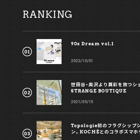
れぞれのお店が持つこだわりやムードなどを、各店主への
RANKING
インタビューを通じてぜひ楽しんでみよう。 Thanks：
SUPER LOVE MARKET, _&Co., mu Text by
Nozomu Miura Photo by Yoshimi Seida Styling
by Masateru Abe Model：Jojo Byrnes “「一筋縄でい
かない服」を選びたいですね” SUPER LOVE MARKE
渋谷マークシティの裏あたり、数々の飲食店に囲まれた地
90s Dream vol.1￼
で営業を続ける『SUPER LOVE MARKET』。洋服屋の
インストリートとはなかなか言いにくいこの地に同店が
ープンしたのは、2021年7月末のことだという。店主の安
2022/10/01
井氏に、このお店のこだわりを伺った。 中尾：今日はよろ
しくお願いします。 安井：こちらこそよろしくお願いしま
す。 中尾：それにしてもかなり変わった場所にオープンさ
れたんですね（笑）。 安井：目の前にラーメン屋がある古着
世田谷・奥沢より異彩を放つショ
屋、相当珍しいですよね（笑）。 中尾：なんとなく、大阪の東
STRANGE BOUTIQUE
心斎橋のような雰囲気があって面白いなぁと思います。
井さんは元々、大阪の『CHAPPIE（チャッピー）』ご出身
2021/05/15
すよね？ 安井：そうですね。2018年に前職のお店が原宿に
お店をオープンすることになり、そのタイミングで僕も上
京してきました。 中尾：アイテムを見るに、ちょっとヨー
ロッパっぽい雰囲気を感じます。セレクトのこだわりは
Topologie初のフラグシッ
のような点なのでしょうか？ 安井：買い付けは、アメリカ
ン。KOCHÉとのコラボスマホ
へ行っていますね。ぱっと見はヨーロッパっぽいかもし