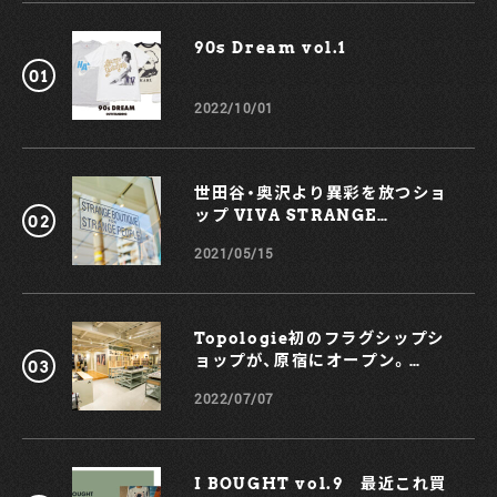
メッシュになっている。ワイドシルエットでウエストはドロー
コードのイージー仕様なので、これから訪れるフェスシーズン
90s Dream vol.1￼
に重宝するパンツだ。 ¥6,600（税込） 胸のワンポイントと背
面に大きなロゴが存在感を演出するTシャツ。スウェーデン王
室御用達が頷ける品格あるブランドロゴが美しい。
2022/10/01
¥8,800（税込） ¥6,820（税込） ジャングルハット、キャップ共
にベスト、ショーツ同様のアブガルシアオリジナル3レイヤー
素材。ハットは前後でクラウンの高さに高低差をつけて視界を
遮らないようにしたり、首元が日焼けしないようにブリムの長
世田谷・奥沢より異彩を放つショ
さが考えられていたり、フィッシング利用時を考えたデザイン
ップ VIVA STRANGE
になっている。キャップはシンプルで飽きがこないデザイン。
BOUTIQUE
あらゆるファッションシーンで使える万能選手だ。 【お問い合
2021/05/15
わせ先】
NOA'S ARK
028-633-0265
Topologie初のフラグシップシ
ョップが、原宿にオープン。
KOCHÉとのコラボスマホケース
2022/07/07
も！
I BOUGHT vol.9 最近これ買