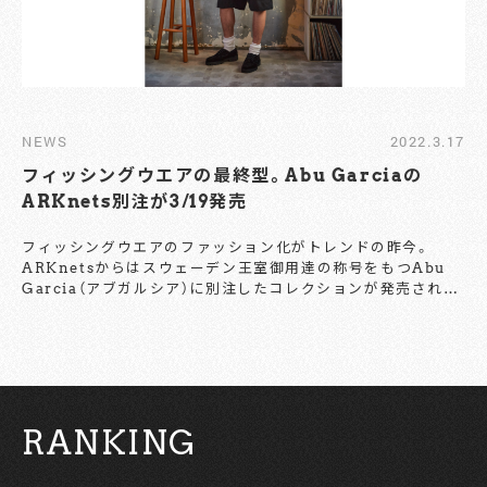
NEWS
2022.3.17
フィッシングウエアの最終型。Abu Garciaの
ARKnets別注が3/19発売
フィッシングウエアのファッション化がトレンドの昨今。
ARKnetsからはスウェーデン王室御用達の称号をもつAbu
Garcia（アブガルシア）に別注したコレクションが発売され
る。フィッシングウエアでありながらもブラックで統一された
ミニマルでアーバンな出立ちは本コレクションならではだ。
¥26,400（税込） アブガルシアオリジナルの3レイヤー防水ス
トレッチ素材を採用したベスト。ポケットはフラップではなく
シームポケットを採用しスマートな外見を演出。あると便利な
Dカンをポケット下に備え、4つのポケットで高い収納力を誇
RANKING
るなどオリジナルのフィッシングベストのディテールを踏襲
している。 ¥24,200（税込） ベスト同様のアブガルシアオリジ
ナルの3レイヤー素材。ポケットの裏地は通気性が考慮された