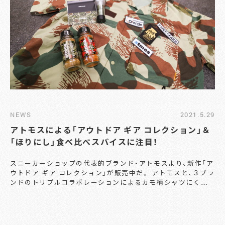
“入念な準備” のためのアイテムと言えそうだ。急な雨から大
切なスニーカーを守る、ラバー素材のレインソックスである。
摩擦による破れを防止するため、つま先からカカトにかけての
生地は厚めに設定。底（ソール部分）には大きな溝を取り付け、
濡れた地面でもしっかりとグリップしてくれる仕様に。サイズ
は24.5〜26cmのMサイズと、26.5〜29cmのLサイズが用意
されているとのこと。 「春に三日の晴れなし」とはよく言った
もので、天気がコロコロ変わりやすい今の季節。きっと重宝す
るに違いないだろう。大切なスニーカーを守るための “入念な
準備” を心がけつつ、来たる夏の快晴に期待を寄せつつ。「スニ
ーカーの愛し方」に加わった、また新たな選択肢を試してみよ
NEWS
2021.5.29
う。 【お問い合わせ】 アトモス カスタマー TEL：03-6629-
5075 https://www.atmos-tokyo.com
アトモスによる「アウトドア ギア コレクション」＆
「ほりにし」食べ比べスパイスに注目！
スニーカーショップの代表的ブランド・アトモスより、新作「ア
ウトドア ギア コレクション」が販売中だ。 アトモスと、３ブラ
ンドのトリプルコラボレーションによるカモ柄シャツにくわ
えて、アウトドアシーンにぴったりな小物などがラインナップ
した、今コレクション。オリジナルパターンをあしらったカモ
フラージュ柄が印象的だ。 16,500円（税込） こちらは、レザー
グローブで有名なブランド・グリップスワニーのロゴを落とし