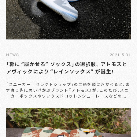
度に編み⽴てたという⽣地は、⽑⽻立ちが少なく、上品な光沢
感を持つのだそう。これなら「下着然としたTシャツ」になるこ
となく、キリリと大人らしい着こなしが楽しめそうだ。袖口に
取り付けられた『atmos』のピスネームのひっそりとした存在
感もナイスである。 モデルルックよろしく浅い色のデニムと
合わせても、決してだらしなく見えない品の良い白Tシャツ
だ。 こちらの価格は3,300円（税込）。M,L,XLサイズの展開
で、発売は6⽉18⽇（⾦）より、atmosオンライン、atmos各店
（⼀部店舗除く）にて。夏の中心戦力になってくれること間違い
NEWS
2021.5.31
なしの一品を、ここはひとつ “大人の白Tシャツ” の選択肢と
してチェックしてみよう。 【お問い合わせ先】 アトモス カスタ
「靴に “履かせる” ソックス」の選択肢。アトモスと
マー TEL：03-6629-5075 http://www.atmos-tokyo.com
アヴィックにより “レインソックス” が誕生！
「スニーカー セレクトショップ」の二語を頭に浮かべると、ま
ず真っ先に思い浮かぶブランド『アトモス』が、このたび、スニ
ーカーボックスやワックスドコットンシューレースなどのス
ニーカー用品を手がけるブランド『アヴィック』とのコラボレ
ーションアイテム「RAINSOCKS」をリリースした。 『アヴィ
ック（AVIC）』とは、「スニーカーを"買った後"の満足を提供す
ること」を目指し2020年10月にスタートしたブランド。ブラ
ンドネームが意味するのは、ラテン語の「AMAT VICTORIA
CURAM（入念な準備が勝利を導く）」だという。 今回リリース
された「RAINSOCKS」は、そんなブランド名にふさわしい