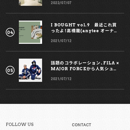
2022/07/07
も！
I BOUGHT vol.9 最近これ買
ったよ！高橋龍(anytee オーナ
ー)
2021/07/12
話題のコラボレーション、FILA ×
MAJOR FORCEから人気シュー
ズ、TRIGATEが登場！
2021/07/12
CONTACT
FOLLOW US