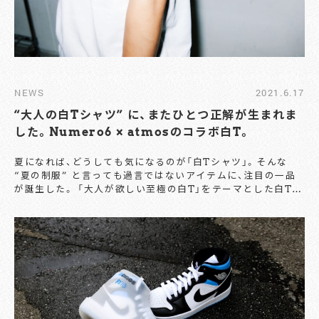
NEWS
2021.6.17
“大人の白Tシャツ” に、またひとつ正解が生まれま
した。Numero6 × atmosのコラボ白T。
夏になれば、どうしても気になるのが「白Tシャツ」。そんな
“夏の制服” と言っても過言ではないアイテムに、注目の一品
が誕生した。 「⼤⼈が欲しい⾄極の⽩T」をテーマとした⽩Tブ
ランド『Numero6（ニュメロシス）』と、スニーカーからアパレ
ルアイテムまで幅広いファンを集めるショップ『atmos』によ
るコラボレーションアイテムだ。 “仕事でもプライベートで
も、どんなシーンでもどんなライフスタイルにも使いこなせる
Tシャツがあったなら” という『Numero6（ニュメロシス）』の
想いから、剛健でありながらも扱いやすい7.3ozのヘビーウエ
イトなコットンポリエステル素材を使⽤した白Tシャツに仕上
げたとのこと。空気を含ませながら⽷を紡いでいく特殊な紡績
⽅法で作られた⽷を使⽤し、着心地はあくまでソフトに。 ⾼密