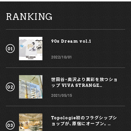
込んだ、オリジナルのカモ柄で飾ったキャンプシャツ。アウト
ドアブランド・ティースペックギアのボディを使用し、それぞ
RANKING
れの魅力をふんだんに盛り込んだアイテムに仕上げている。
さらに、グリップスワニーとアトモスのワッペンが付属され
る。また、アウトドアスパイスとして名の高い「ほりにし」と、
「ほりにし」を取り扱う和歌山県のアウトドアショップ『オレン
ジ』によって製作されたワッペンも。アレンジ可能なギミック
90s Dream vol.1￼
もうれしいポイントだ。 1,793円（税込） 今回のコレクション
には、キャンプシャツ同様に「カモフラージュ柄」をあしらった
パッケージにあしらった「ほりにし」のスパイスもラインナッ
2022/10/01
プ。20種類以上のスパイス・調味料をスペシャルブレンドした
ノーマルタイプと、旨さの中に深みのある辛さをプラスした
「ほりにし辛口」の2本セットだ。 4,950円（税込） さらにさら
に、圧倒的な光量と耐久性を兼備するハンディサイズのLEDラ
世田谷・奥沢より異彩を放つショ
イトもラインナップされるとのこと。豊富なラインナップが揃
ップ VIVA STRANGE
った、アトモスの「アウトドア ギア コレクション」は、アトモ
BOUTIQUE
ス千駄木とアトモスのオンラインショップにて販売中だ。アウ
2021/05/15
トドア・インドアを問わず、日々の生活にも便利なアイテムと
して、ぜひとも注目してみてはいかがだろうか？ 【お問い合わ
せ】 アトモス カスタマー TEL：03-6629-5075
https://www.atmos-tokyo.com
Topologie初のフラグシップシ
ョップが、原宿にオープン。
KOCHÉとのコラボスマホケース