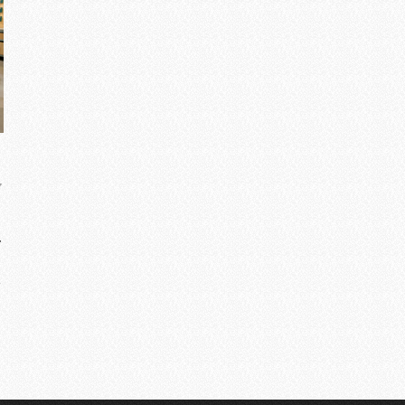
7
ー
バ
リ