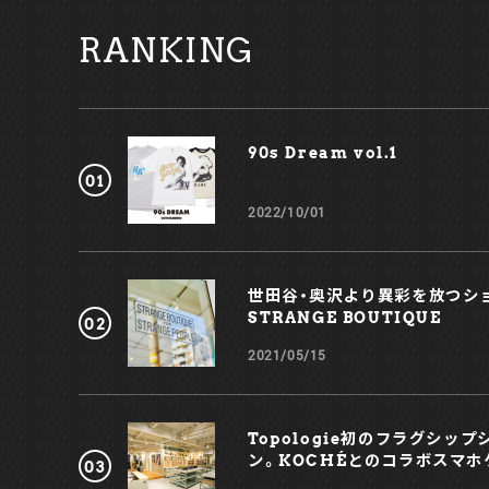
（KOCHÉ）」とのコラボレーションアイテム（スマホケー
RANKING
スとストラップのセット）を限定で発売するのだそう。こ
ちらのの発売日は7月9日（土）となっており、価格は税込1
万450円だ。ぜひともあわせてご注目を。 【about
Topologie】
ロッククライミングの愛好家たちが設立したトポロジー
は、自己探求や心身両面のバランス感覚の追及といった、
90s Dream vol.1￼
クライマーにとっての永遠のテーマを各製品に反映する
とをテーマとしています。クライミング・ギアの機能美を
インスピレーションに、時代とともに移り変わる都市生活
2022/10/01
者の毎日を、より良く、便利に、美しくするためのイノベ
ションを生み出します。 トポロジーは、50種類以上のスト
ラップとバッグ・フォンケースの組み合わせを楽しむこと
のできる新たなコレクション『Wares System（ウェアー
世田谷・奥沢より異彩を放つショ
ズ システム）』を発表。フラッグシップストアでは、この
STRANGE BOUTIQUE
Wares Systemの1,000通り以上の組み合わせの中から
お好みに合わせたバッグやフォンケースのスタイリング
2021/05/15
を、ワークショップ的に実際に楽しむことができます。こ
のほか、バックパック、トートバッ
グなどの幅広いバッグコレクションや、ブレスレットを中
心としたアクセサリーコレクションなど、ブランドの全ラ
Topologie初のフラグシッ
インナップをご覧いただくことができます。 【Topologie
ン。KOCHÉとのコラボスマホ
Flagship Shop】