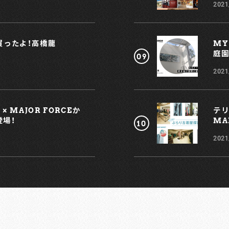
2021
れ買ったよ！高橋龍
MY
庭園
2021
 MAJOR FORCEか
テリ
登場！
MAR
2021