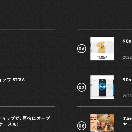
90s
こ
2022
ー
ップ VIVA
90s
、
2023
プショップが、原宿にオープ
Th
ケースも！
ヤー