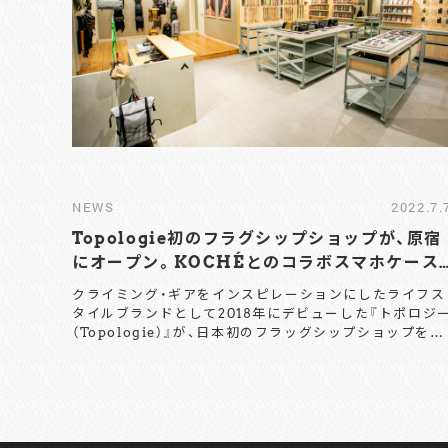
NEWS
2022.7.
Topologie初のフラグシップショップが、原宿
にオープン。KOCHÉとのコラボスマホケース
も！
クライミング・ギアをインスピレーションにしたライフス
タイルブランドとして2018年にデビューした『トポロジ
（Topologie）』が、日本初のフラッグシップショップを原
宿にオープンするとのこと。 同ブランドのメインアイテ
ムであるストラップの付け替えが可能なフォンケースや
ッグをはじめ、アクセサリーなどを含めた幅広いラインナ
ップが並ぶのだそうだ。 記念すべきオープン日は、7月8日
（金）。今オープンを記念して、フランス人デザイナー、ク
ステル・コシェによるファッションブランド「コシェ