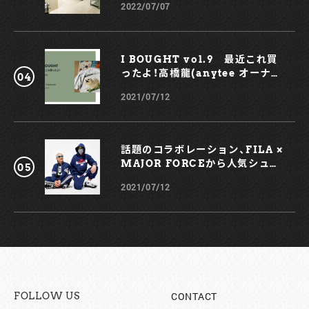
2022/07/07
も！
I BOUGHT vol.9 最近これ買
ったよ！高橋龍(anytee オーナ
ー)
2021/07/12
話題のコラボレーション、FILA ×
MAJOR FORCEから人気シュー
ズ、TRIGATEが登場！
2021/07/12
CONTACT
FOLLOW US