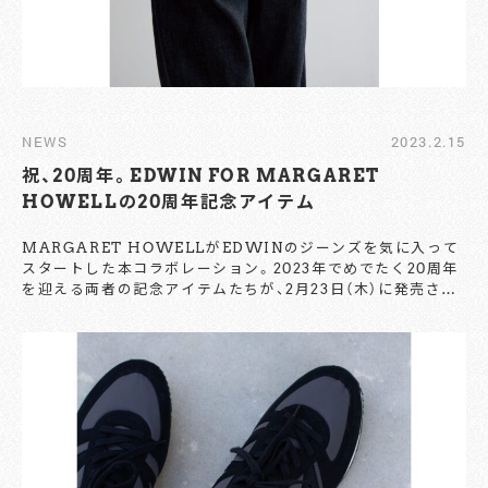
NEWS
2023.2.15
祝、20周年。EDWIN FOR MARGARET
HOWELLの20周年記念アイテム
MARGARET HOWELLがEDWINのジーンズを気に入って
スタートした本コラボレーション。2023年でめでたく20周年
を迎える両者の記念アイテムたちが、2月23日（木）に発売され
る。記念すべき節目に登場するカプセルコレクションでは、オ
ーガニックコットンデニムの新色に加え、ホワイトデニムもリ
リース。 『5P POCKET JEANS』のほか、アーカイブの
『DENIM JACKET』と『PAINTER JEANS』も、このコレクシ
ョン用にフィットバランスをアップデートしてリリースされ
るとのこと。また、20周年の特別仕様に仕上げられたフラッシ
ャー、スウィングチケット、ジョイントラベルといった各ディ
テールにも注目だ。 なお、MARGARET HOWELLの神南店
では、2月22日（水）より、20周年を祝うエキシビジョンも開催