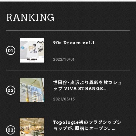
て、レインポンチョとレイントラウザーズをユニセックスでラ
インナップ。カラーはいずれもブラック1色のみの展開だ。 ミ
RANKING
ズノの独自開発による素材「BERGTECH」を採用することで、
大雨にも対応できる耐久性と透湿性を備えたアイテムに仕上
げている。また、両ブランドのロゴをプリントしたバッグもラ
インナップするとのこと。 46,200円（税込） 29,700円（税込）
6,050円（税込） 急に降り始める雨にも、負けず。秋の変わりや
90s Dream vol.1￼
すい天候にもしっかり対応してくれるアイテムたちに注目だ。
発売は9月9日（日）、マーガレット・ハウエルの各店舗と公式オ
ンラインストアにて。 https://www.youtube.com/watch?
2022/10/01
v=6Kl7lQHGZr0 【お問い合わせ】
アングローバル
電話：03-5467-7864
www.margarethowell.jp
世田谷・奥沢より異彩を放つショ
ップ VIVA STRANGE
BOUTIQUE
2021/05/15
Topologie初のフラグシップシ
ョップが、原宿にオープン。
KOCHÉとのコラボスマホケース