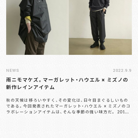
をあしらうことで、MARGARET HOWELLらしいモダンか
つ上品なムードに。 こちらはすでにMARGARET HOWELL
の直営店およびオンラインストアにて販売中。足元を品良く飾
ってくれる一足に、ぜひともご注目を。 【お問い合わせ】
MARGARET HOWELL
TEL：03-5467-7864
https://www.margarethowell.jp/
NEWS
2022.9.9
雨ニモマケズ。マーガレット・ハウエル × ミズノの
新作レインアイテム
秋の天候は移ろいやすく、その変化は、日々目まぐるしいもの
である。今回発表されたマーガレット・ハウエル × ミズノのコ
ラボレーションアイテムは、そんな季節の強い味方だ。 2017
年秋にスタートした、両者のコラボレーション。両ブランドの
技術を融合させたアイテムとして、ジャケットやシューズなど
を展開してきた。 今回リリースされる新作は、「自然の中でも
アクティブなライフスタイルに機能するコレクション」とし