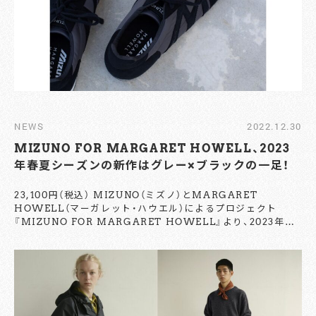
予定とのこと。ぜひともチェックを。 【お問い合わせ】
MARGARET HOWELL
TEL：03-5467-7864
https://www.margarethowell.jp/
NEWS
2022.12.30
MIZUNO FOR MARGARET HOWELL、2023
年春夏シーズンの新作はグレー×ブラックの一足！
23,100円（税込） MIZUNO（ミズノ）とMARGARET
HOWELL（マーガレット・ハウエル）によるプロジェクト
『MIZUNO FOR MARGARET HOWELL』より、2023年春
夏シーズンのニューアイテムがリリースされた。今回発表され
たのは、過去5シーズンを通じてトーンカラーで展開され人気
を集めたMIZUNO『M-LINE』のスペシャルモデルを、新たな
カラーに仕上げた一足だ。 今回は、グレーとブラックのコンビ
ネーションカラーへとアップデート。インソールには、
MIZUNOが『M-LINE』用に開発したというスペシャルなも
のを採用した。さらに、インソールの表面にもブラックカラー