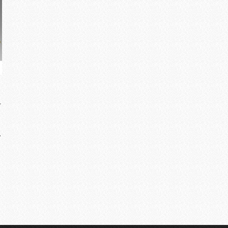
7
の
直
ニ