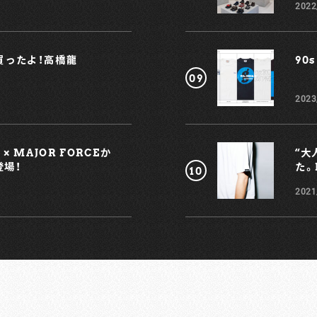
だ
2022
%
れ買ったよ！高橋龍
90s
目
2023
こ
の
 MAJOR FORCEか
“大
登場！
た。
2021