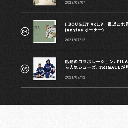
の風合いを際立たせるシンプルなデザインに落とし込ん
2022/07/07
そう。ケース本体にはリサイクルプラスチック素材を50
使用し、MagSafeにも対応。サイズ展開は、iPhone13,
14シリーズに対応予定だ。（iPhone 13 miniを除く） ま
た販売に先駆け、10月15日の「きのこの日」に合わせて、10
I BOUGHT vol.9 最近こ
月15日（土）〜12月28日（水）まで実物を見て触れられる店
(anytee オーナー)
頭展示イベントを開催するようだ。こちらもこぞって注
2021/07/12
を。ちなみに直営店舗（六本木店、渋谷店、西新井本店、名
古屋店、梅田店）での発売となるのだそう。期待して待つ
ととしよう。
※objcts.io製品の取り扱いは六本木店、渋谷店、梅田店
話題のコラボレーション、FILA ×
み
ら人気シューズ、TRIGATEが
※店頭での販売は2022年12/28（水）まで 【お問い合わせ】
お客様サポート係
2021/07/12
電話：0120-907-647（平日10：00～17：00）
メール：support@tsuchiya-kaban.com