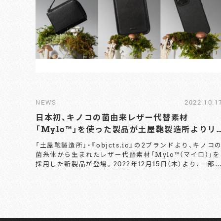
NEWS
2022.10.1
日本初、キノコの菌由来レザー代替素材
「Mylo™」を使った製品が土屋鞄製造所よりリ
リース
「土屋鞄製造所」・『objcts.io』の2ブランドより、キノコ
菌糸体から生まれたレザー代替素材「Mylo™（マイロ）」を
採用した新製品が登場。2022年12月15日（木）より、一部
営店舗とオンラインストアにて数量限定、先着順で発売さ
れるとのことだ。 国内ブランドとして初めて、「Mylo™」
を開発した米国のバイオテック企業『Bolt Threads（ボ
ルト・スレッズ）社』とともに共同開発した6型のうち、ミ
財布とウォレットバッグ、初公開となるiPhoneケースの
計3型を製品化し、発売するのだそう。 「Mylo™」は、上質