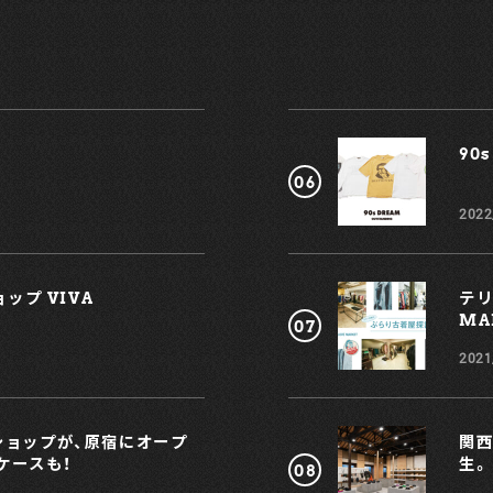
し
沢
90s
2022
取
ップ VIVA
テリ
を
MAR
2021
、
プショップが、原宿にオープ
関西
ケースも！
生。