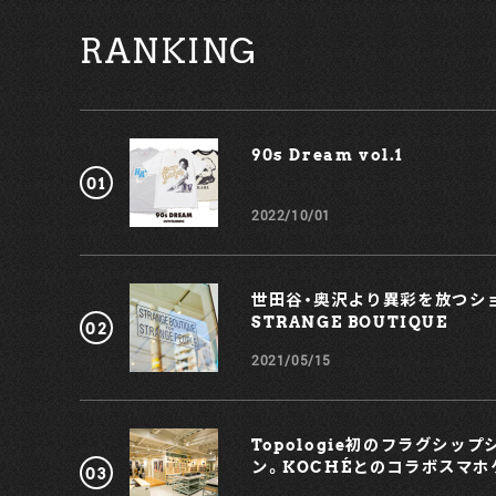
な風合いと質感を備えながら、安定した供給が見込まれて
RANKING
いる、従来の革の代替素材として期待される素材。革新的
な新素材の「Mylo™」を採用することで、同社のイノベー
ションと土屋鞄のクラフツマンシップをかけ合わせた新
いものづくりの発展に貢献していくとのこと。 Mylo™ ハ
ンディLファスナー 48,400円（税込） まるで本革のような
風合いとしなやかさを持つ革新的な新素材・Mylo™を贅
90s Dream vol.1￼
に味わえるよう、外装と内装に採用。外装は牛革とのコン
ビネーションで仕上げつつ、ボトム部分とファスナータブ
には丈夫な「ハードバケッタレザー」を使用した『Mylo™
2022/10/01
ハンディLファスナー』。コンパクトながら紙幣・小銭・カ
ードが収納可能で、L字型ファスナーを採用し、見やすく
り出しやすい設計をかなえた。 Mylo™️ ウォレットバッグ
46,000円（税込） objcts.ioの人気製品である『ウォレッ
世田谷・奥沢より異彩を放つショ
トバッグ』の正面部分・内ポケットに「Mylo™（マイロ）」
STRANGE BOUTIQUE
あしらい、素材の風合いを楽しめるデザインに仕上げた
『Mylo™️ ウォレットバッグ』。背面・パイピング・ショル
2021/05/15
ダーストラップには人工皮革「タフガード」を使用しつつ
動物性の素材を使わずに仕立てた、スマートフォンポーチ
+財布の機能を搭載したショルダータイプのバッグだ。
Mylo™️ iPhoneケース 16,800円（税込） 背面に
Topologie初のフラグシッ
「Mylo™（マイロ）」を使用し、新素材のテクスチャーをア
ン。KOCHÉとのコラボスマホ
クセントとして楽しめる『Mylo™️ iPhoneケース』。素材