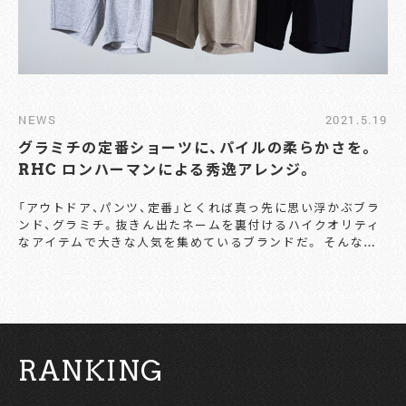
NEWS
2021.5.19
グラミチの定番ショーツに、パイルの柔らかさを。
RHC ロンハーマンによる秀逸アレンジ。
「アウトドア、パンツ、定番」とくれば真っ先に思い浮かぶブラ
ンド、グラミチ。抜きん出たネームを裏付けるハイクオリティ
なアイテムで大きな人気を集めているブランドだ。 そんなグ
ラミチの定番ショーツが、RHC ロンハーマンによるアレンジ
でまた新たな表情に生まれ変わった。 定番モデルの「NN-
SHORTS」に、柔らかな肌触りのパイル素材を採用し、爽やか
さとラフさを高いレベルで兼備する仕上がりに。「夏、きっと
こればかり手にとってしまうのだろうなぁ」と思ってしまうよ
うな、秀逸なショーツだ。 ブランドネームやベルトをボディと
RANKING
同じカラーに仕上げた点も、思わず膝を打ってしまうほど。注
目の発売日は、5月22日（土）。オンラインストアでも同時発売
されるとのこと。「夏の主役級」と表現しても過言ではないよ