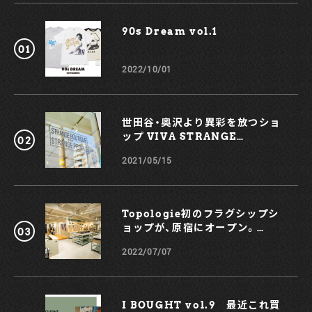
うなデザインに仕上げられたショーツ、ぜひとも手にとって確
認してみよう。 GRAMICCI for RHC ￥14,300 発売日：5
90s Dream vol.1￼
月22日（土）※Online Store同時発売 取り扱い：RHC Ron
Herman各店 お問い合わせ：RHC ロンハーマン（0120-008-
752） http://rhc.ronherman.jp/
2022/10/01
世田谷・奥沢より異彩を放つショ
ップ VIVA STRANGE
BOUTIQUE
2021/05/15
Topologie初のフラグシップシ
ョップが、原宿にオープン。
KOCHÉとのコラボスマホケース
2022/07/07
も！
I BOUGHT vol.9 最近これ買