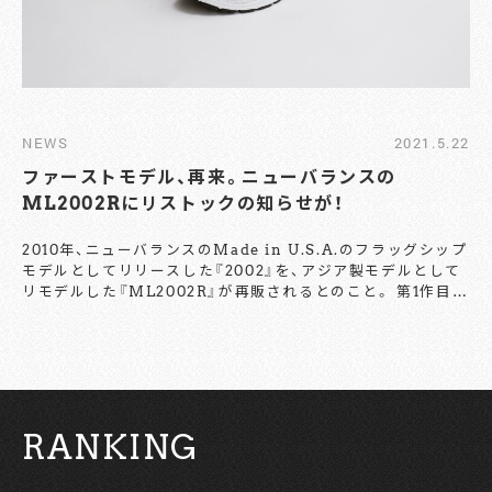
NEWS
2021.5.22
ファーストモデル、再来。ニューバランスの
ML2002Rにリストックの知らせが！
2010年、ニューバランスのMade in U.S.A.のフラッグシップ
モデルとしてリリースした『2002』を、アジア製モデルとして
リモデルした『ML2002R』が再販されるとのこと。 第1作目の
アニバーサリーアイテムであるオリジナルカラー・グレーと同
時期に登場したブラックカラーの再販は、国内・外問わずビッ
グニュースになること間違いなし。 気になるリリースは、5月
28日（金）とのこと。気になる価格は、17,600円（税込）。ニュー
バランスの一部店舗およびオンラインストア、New Balance
の一部の取扱店舗にて実施予定だ。大きな注目が集まりそうな
RANKING
一足、ぜひお見逃しのないよう。 【お問い合わせ】 New
Balance Japan TEL：0120-85-0997
https://shop.newbalance.jp/