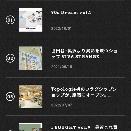
90s Dream vol.1￼
2022/10/01
世田谷・奥沢より異彩を放つショ
ップ VIVA STRANGE
BOUTIQUE
2021/05/15
Topologie初のフラグシップシ
ョップが、原宿にオープン。
KOCHÉとのコラボスマホケース
2022/07/07
も！
I BOUGHT vol.9 最近これ買