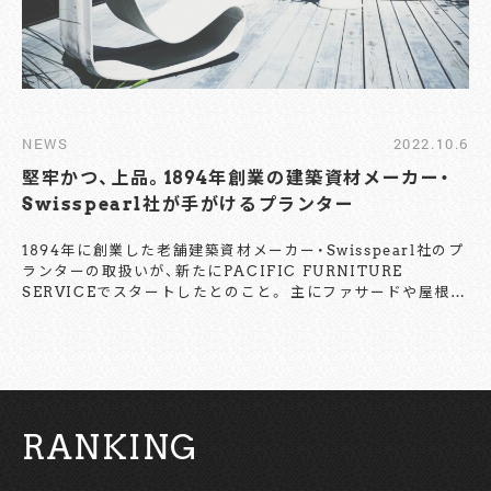
NEWS
2022.10.6
堅牢かつ、上品。1894年創業の建築資材メーカー・
Swisspearl社が手がけるプランター
1894年に創業した老舗建築資材メーカー・Swisspearl社のプ
ランターの取扱いが、新たにPACIFIC FURNITURE
SERVICEでスタートしたとのこと。 主にファサードや屋根に
用いられる、独自製法のファイバーセメントを素材に採用した
プランターは、雨や乾燥、気温の変化に強く、末永く愛せる名品
だ。シンプルで品の良さを感じさせる形状ながら、陶器を思わ
せる豊かな表情も魅力のひとつ。 Le Corbusier（ル・コルビ
ュジエ）、Oscar Niemeyer（オスカー・ニーマイヤー）、Alvar
Aalto（アルヴァ・アアルト）といった巨匠たちが手がけた建築
RANKING
にも使用されてきたSwisspearlのファイバーセメント。ぜひ
ともその目で魅力を確かめてみよう。恵比寿のPACIFIC
FURNITURE SERVICEに急ぐべし。 【お問い合わせ】