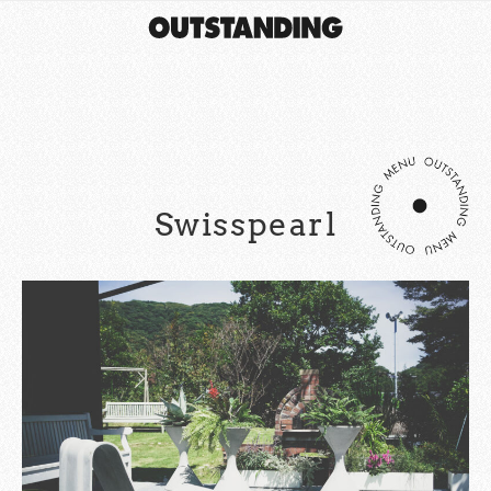
Swisspearl