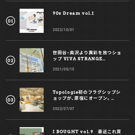
PACIFIC FURNITURE SERVICE
東京都渋谷区恵比寿南1-20-4
90s Dream vol.1￼
TEL：03-3710-9865
https://www.pfsonline.jp/
2022/10/01
世田谷・奥沢より異彩を放つショ
ップ VIVA STRANGE
BOUTIQUE
2021/05/15
Topologie初のフラグシップシ
ョップが、原宿にオープン。
KOCHÉとのコラボスマホケース
2022/07/07
も！
I BOUGHT vol.9 最近これ買