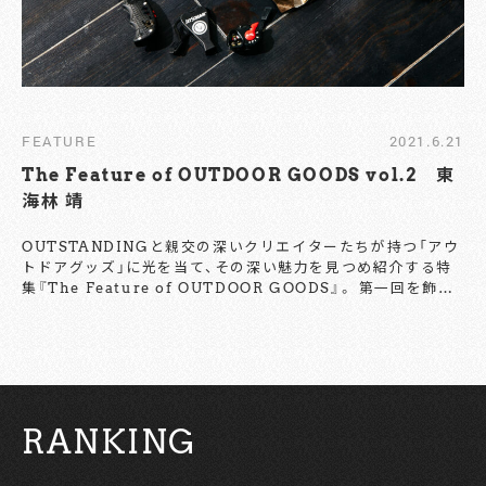
FEATURE
2021.6.21
The Feature of OUTDOOR GOODS vol.2 東
海林 靖
OUTSTANDINGと親交の深いクリエイターたちが持つ「アウ
トドアグッズ」に光を当て、その深い魅力を見つめ紹介する特
集『The Feature of OUTDOOR GOODS』。 第一回を飾っ
たフォトグラファーのP.M.Ken氏に引き続き、第二回は、ラジ
オディレクターの東海林 靖氏。『有限会社スパイスジャム』の
ディレクターとして、ラジオ番組制作からCM制作、ポッドキ
ャストなどのWEB音声メディア制作、 店内放送、店内BGM選
曲、 各種ブッキング、イベントプロデュースまで、幅広い業務
に携わっている。 ディレクター業のかたわらで、根っからのア
RANKING
ウトドアフリークとしても知られる彼が持つ、私物アウトドア
グッズに触れてみよう。きっと、その審美眼に酔いしれてしま
うこと間違いなしである。 Text by Nozomu Miura Photo