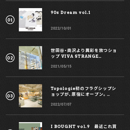
by Yoshimi Seida 1. KAPTAIN SUNSHINE GORE-
TEX PACLITE Mt.Parka By GOLDWIN 東海林氏いわく、
90s Dream vol.1￼
『ゴアなんだけど柔らかく、シルエットが今っぽくてお気に入
りです』とのこと。耐水、透湿、防風性をそれぞれ高いレベルで
兼備するこちらの一着、超軽量の高機能素材『GORE-TEX
2022/10/01
PACLITE』を取り入れ、比類なきハイスペックな機能性を叶
えている。『子供のベロが付いちゃってるかもしれないので、
あんまり近くで撮らないでくださいね（笑）』と話す彼の心配
も、ほとんどご無用である。 脇部分には、寒暖差に対応するた
世田谷・奥沢より異彩を放つショ
めのベンチレーション機能も。外気温に合わせて衣服内の温度
ップ VIVA STRANGE
コントロールがしやすく、これならフェスなどのアウトドア環
BOUTIQUE
境にもバッチリ適応できそうだ。 2. 都市生活者のサバイバ
2021/05/15
ルグッズ 『家と職場、１０キロ圏内で非常時に必要なものは何
かを考え、鞄の中に防災グッズを入れています。左に見える
「ホイッスル」は、都市部の災害においては生き埋めの可能性が
高いため、常に持ち合わせているものです。 右上の「スパイダ
Topologie初のフラグシップシ
ルコアシスト（オールブラックチタン）ガラスブレイカー付き
ョップが、原宿にオープン。
のナイフ」は、何気に選択肢が少ない中、シートカッターの安全
KOCHÉとのコラボスマホケース
性が高く、笛もついているのでこれがベストだな、と。軽さで
2022/07/07
も！
言えば「レザーマン」という選択肢もあるけれど、こういうもの
にはある程度の重さが必要だと割り切りチョイス。 下のもの
は、ヘッドライト「PETZL e-LITE」です。非常時には「携帯電
話の電源」をいかにセーブするかがポイント。スマートフォン
I BOUGHT vol.9 最近これ買
のライトではなく、ヘッドライトを使うのがマストで。このサ