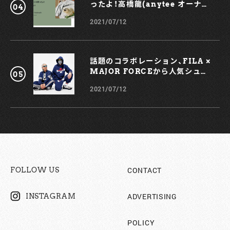
ったよ！高橋龍(anytee オーナ
イズ感ならば、苦もなく持ち歩けます』 3. ウルトラランチ ビ
ー)
バークレーション 『本来こちらは山用の食品ですが、「美味し
2021/07/12
い、１食４００キロカロリー、水で戻すこともできる」など、備
蓄用の食料としても完璧なので、定期購入しています』と話す
東海林氏。 今回の取材を経て、彼が特別にこちらの『ウルトラ
ランチ ビバークレーション』をプレゼントしてくれた。 熱湯
話題のコラボレーション、FILA ×
200mlを容器に注ぎ、こちらの『ウルトラランチ ビバークレー
MAJOR FORCEから人気シュー
ション』を入れ、40秒間かき混ぜれば完成。一口食べてみたと
ズ、TRIGATEが登場！
ころ、キャンプ用食品にありがちな「薄味でどこか物足りない」
2021/07/12
という問題をまるっきり解決してくれる、しっかりとした味わ
いが楽しめる一品であった。手軽で美味しく食べられるという
点、きっとOUTSTANDING読者の心もガッシリ掴んでくれる
に違いないだろう。
CONTACT
FOLLOW US
ADVERTISING
INSTAGRAM
POLICY