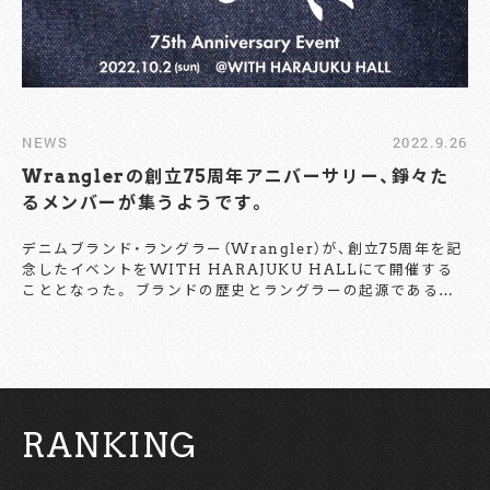
NEWS
2022.9.26
Wranglerの創立75周年アニバーサリー、錚々た
るメンバーが集うようです。
デニムブランド・ラングラー（Wrangler）が、創立75周年を記
念したイベントをWITH HARAJUKU HALLにて開催する
こととなった。 ブランドの歴史とラングラーの起源であるカ
ウボーイカルチャーに着目し、コレクターたちが所有するアー
カイブやヒストリーパネルなどを展示するという。会場では、
大貫達正氏や栗原道彦氏が私服を出品するフリーマーケット
や、スタイリストの原田学氏ら4人をゲストに迎えたトークシ
ョーも開催されるとのこと。 出店ブランド一覧 そのほか、会
場限定商品やラングラー75周年記念アイテム、グッドウォーキ
RANKING
ン上田歩武が刺繍を施したコラボレーションアイテムなども
販売される、一大イベントとなっている。 開催日は、10月2日
（日）。デニム界の賢者たちが一堂に会するビッグイベント、注