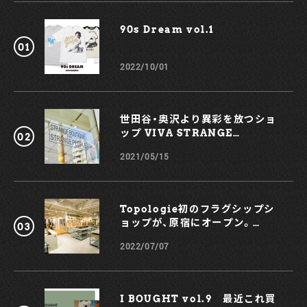
目必須である。ラングラーの75周年を祝いつつ、この日は素敵
なデニムに身を包んでみるのが良さそうだ。 ■Wrangler
90s Dream vol.1￼
75th Anniversary Event
会期：2022年10月2日（日）
会場：WITH HARAJUKU HALL
2022/10/01
住所：東京都渋谷区神宮前1-14-30 WITH HARAJUKU 3階
営業時間：11:00〜19:00
特設ページ
世田谷・奥沢より異彩を放つショ
ップ VIVA STRANGE
BOUTIQUE
2021/05/15
Topologie初のフラグシップシ
ョップが、原宿にオープン。
KOCHÉとのコラボスマホケース
2022/07/07
も！
I BOUGHT vol.9 最近これ買