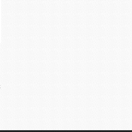
1
マ
に
デ
ー