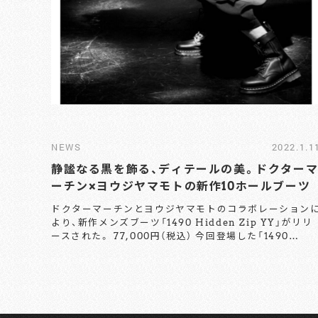
NEWS
2022.1.1
静謐なる黒を飾る、ディテールの美。ドクター
ーチン×ヨウジヤマモトの新作10ホールブーツ
ドクターマーチンとヨウジヤマモトのコラボレーション
より、新作メンズブーツ「1490 Hidden Zip YY」がリリ
ースされた。 77,000円（税込） 今回登場した「1490
Hidden Zip YY」は、ドクターマーチンのクラシックモ
ル「1490 10 ホールブーツ」をベースにしている。 コラボ
レーションならではのスペシャルなディテールとして、サ
イドにファスナーを配し、一番上のアイレットのみゴール
ドにアレンジ。ラグジュアリーなテイストが香るディテ
ルをプラスしている。また、スライダーを覆うように施し