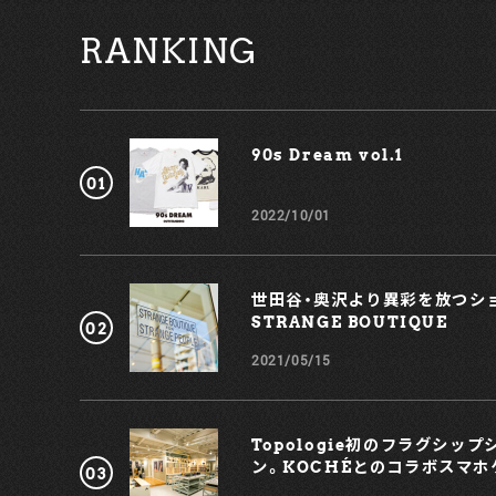
たストラップデザインもポイントだ。 また、アッパーのマ
RANKING
ットなスムースレザーとクリアソールのコントラストも
に楽しい。ドクターマーチンを象徴するイエローウェル
ステッチとヒールループももちろん取り入れ、ブランドら
しさを残したアイコニックなデザインに。 こちらは、ドク
ターマーチン ショールームTYO、ドクターマーチン青山
店・原宿店・ウィズ原宿店ほか、全国のヨウジヤマモト プ
90s Dream vol.1￼
ールオムにて販売中。静謐なまでの黒と、それを飾るよう
にしてあしらわれた細部のこだわりあふれるデザインを
しんでみよう。 【お問い合わせ】 ドクターマーチン ショ
2022/10/01
ルーム TYO TEL：03-6746-4898
世田谷・奥沢より異彩を放つショ
STRANGE BOUTIQUE
2021/05/15
Topologie初のフラグシッ
ン。KOCHÉとのコラボスマホ