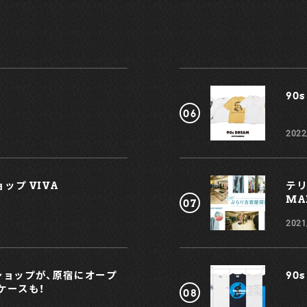
目
ト
90s
楽
ー
2022
ップ VIVA
テリ
MAR
2021
プショップが、原宿にオープ
90s
ケースも！