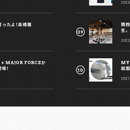
2023
れ買ったよ！高橋龍
関西
生。
2022
 MAJOR FORCEか
MY
登場！
庭園
2021