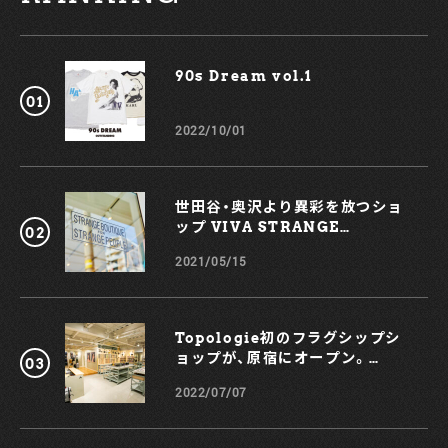
90s Dream vol.1￼
2022/10/01
世田谷・奥沢より異彩を放つショ
ップ VIVA STRANGE
BOUTIQUE
2021/05/15
Topologie初のフラグシップシ
ョップが、原宿にオープン。
KOCHÉとのコラボスマホケース
2022/07/07
も！