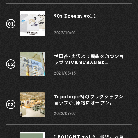
90s Dream vol.1￼
2022/10/01
世田谷・奥沢より異彩を放つショ
ップ VIVA STRANGE
BOUTIQUE
2021/05/15
Topologie初のフラグシップシ
ョップが、原宿にオープン。
KOCHÉとのコラボスマホケース
2022/07/07
も！
I BOUGHT vol.9 最近これ買