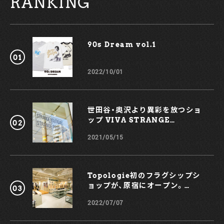
RANKING
90s Dream vol.1￼
2022/10/01
世田谷・奥沢より異彩を放つショ
ップ VIVA STRANGE
BOUTIQUE
2021/05/15
Topologie初のフラグシップシ
ョップが、原宿にオープン。
KOCHÉとのコラボスマホケース
2022/07/07
も！