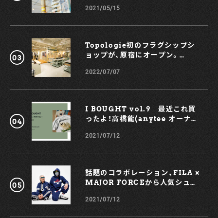
BOUTIQUE
2021/05/15
Topologie初のフラグシップシ
ョップが、原宿にオープン。
KOCHÉとのコラボスマホケース
2022/07/07
も！
I BOUGHT vol.9 最近これ買
ったよ！高橋龍(anytee オーナ
ー)
2021/07/12
話題のコラボレーション、FILA ×
MAJOR FORCEから人気シュー
ズ、TRIGATEが登場！
2021/07/12