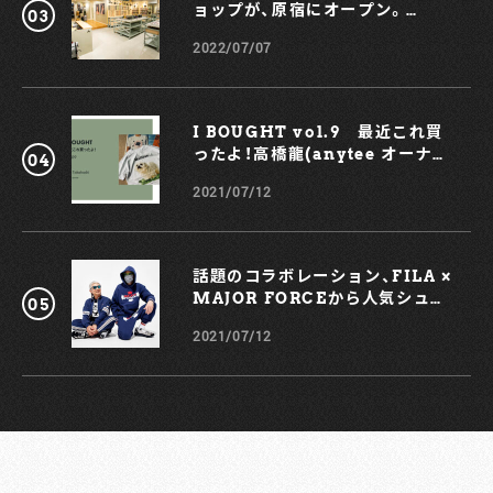
ョップが、原宿にオープン。
KOCHÉとのコラボスマホケース
2022/07/07
も！
I BOUGHT vol.9 最近これ買
ったよ！高橋龍(anytee オーナ
ー)
2021/07/12
話題のコラボレーション、FILA ×
MAJOR FORCEから人気シュー
ズ、TRIGATEが登場！
2021/07/12