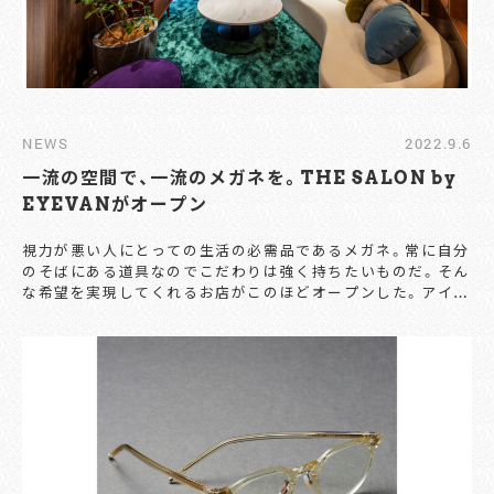
NEWS
2022.9.6
一流の空間で、一流のメガネを。THE SALON by
EYEVANがオープン
視力が悪い人にとっての生活の必需品であるメガネ。常に自分
のそばにある道具なのでこだわりは強く持ちたいものだ。そん
な希望を実現してくれるお店がこのほどオープンした。アイヴ
ァングループ初の予約制プライベートサロン「THE SALON
by EYEVAN」だ。 オーダーメイドやプライベートサロンを持
つメガネ店はいくつかあるが、THE SALON by EYEVAN
は“おもてなし”に特化している。「香り」「音」「本」「アート」そ
れぞれにスペシャリストを招き、極上の空間を演出している。
五感を刺激され選ぶ“相棒”はいつもとは違うセレクトになる
はずで、完成されたものの満足度も格段に違うことだろう。
THE SALON by EYEVANではアイヴァンが展開する
EYEVAN、EYEVAN 7285、10 eyevan、Eyevol、E5 eyevan