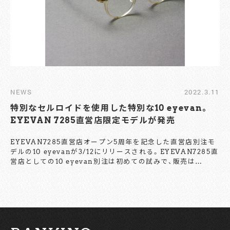
の全てのレーベルが購入できるが、利用するには事前予約が
（別途料金必要無し）必要だ。予約はお問い合わせ先の電話番号
とオフィシャルHPの予約フォームにて受け付けている。 【お
問い合わせ先】
THE SALON by EYEVAN
東京都港区南青山5-16-2 2F
11:00-20:00（火曜定休）
03-6434-1566
http://www.eyevanstore.com/thesalon
NEWS
2022.3.11
特別なセルロイドを使用した特別な10 eyevan。
EYEVAN 7285直営店限定モデルが発売
EYEVAN7285直営店オープン5周年を記念した直営店別注モ
デルの10 eyevanが3/12にリリースされる。EYEVAN7285直
営店としての10 eyevan別注は初めての試みで、販売は
EYEVAN 7285 FLAGSHIP STOREのTOKYOとOSAKAの
みとなる。 今回別注したモデルはNO.6。10 eyevanシリーズ
の中でも人気のモデルだ。スタンダードなフォルムは老若男女
問わず楽しむことができ、コーディネートの幅も広い。素材は
このモデルのために十分に寝かされたセルロイドを使用。ただ
でさえ貴重なセルロイドなので希少性はS級だ。 色の展開は艶
消し墨黒の「インク」、カシミヤのような温かみがある「カシミ