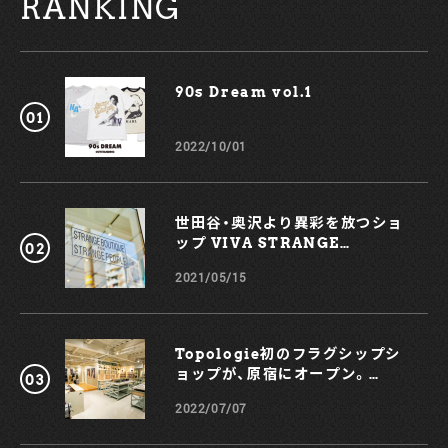
RANKING
ヤ」、天然ハチミツのような「ハニー」の直営店限定色と、定番色
の「ブラック」「ローズ」「デミ」の6色展開だ。価格は全て
¥63,800（税込）。前述したが、セルロイドはとても貴重な素
材。そのため数に限りがあるので気になったらお早めに。 【お
90s Dream vol.1￼
問い合わせ先】
EYEVAN 7285 TOKYO
03-3409-7285
2022/10/01
世田谷・奥沢より異彩を放つショ
ップ VIVA STRANGE
BOUTIQUE
2021/05/15
Topologie初のフラグシップシ
ョップが、原宿にオープン。
KOCHÉとのコラボスマホケース
2022/07/07
も！