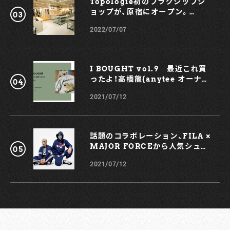
Topologie初のフラグシップシ
ョップが、原宿にオープン。
KOCHÉとのコラボスマホケース
2022/07/07
も！
I BOUGHT vol.9 最近これ買
ったよ！高橋龍(anytee オーナ
ー)
2021/07/12
話題のコラボレーション、FILA ×
MAJOR FORCEから人気シュー
ズ、TRIGATEが登場！
2021/07/12