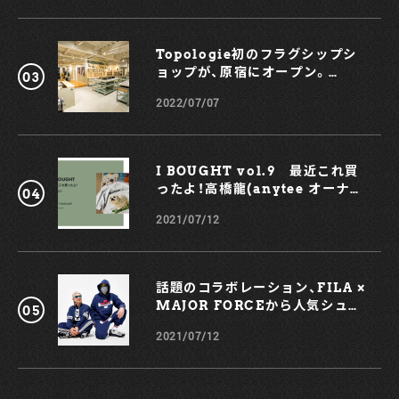
Topologie初のフラグシップシ
ョップが、原宿にオープン。
KOCHÉとのコラボスマホケース
2022/07/07
も！
I BOUGHT vol.9 最近これ買
ったよ！高橋龍(anytee オーナ
ー)
2021/07/12
話題のコラボレーション、FILA ×
MAJOR FORCEから人気シュー
ズ、TRIGATEが登場！
2021/07/12