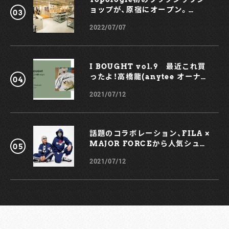
ョップが、原宿にオープン。
KOCHÉとのコラボスマホケース
2022/07/07
も！
I BOUGHT vol.9 最近これ買
ったよ！高橋龍(anytee オーナ
ー)
2021/07/12
話題のコラボレーション、FILA ×
MAJOR FORCEから人気シュー
ズ、TRIGATEが登場！
2021/07/12