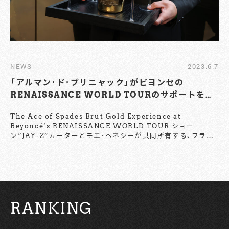
NEWS
2023.6.7
「アルマン･ド･ブリニャック」がビヨンセの
RENAISSANCE WORLD TOURのサポートを開
始！
The Ace of Spades Brut Gold Experience at
Beyoncé’s RENAISSANCE WORLD TOUR ショー
ン“JAY-Z”カーターとモエ･ヘネシーが共同所有する、フラン
スの最高級シャンパーニュ「アルマン･ド･ブリニャック」が、ビ
ヨンセのRENAISSANCE WORLD TOUR ロンドン公演をサ
ポート。豪華なVIPゲストたちにエクスクルーシブな体験を提
供した。 今回、ビヨンセのツアーではVIPゲストのため、特別
にデザインされた「アルマン･ド･ブリニャック」エリアが設け
られ、ロンドン公演にはショーン“JAY-Z”カーター、ダムソン･
RANKING
イドニス、ジェス･グリン、リアル･マドリードのヴィニシウス･
ジュニオールらがゲストとして登場。 「アルマン･ド･ブリニャ
ック」のアイコンであるメタルボトルにインスパイアされたこ