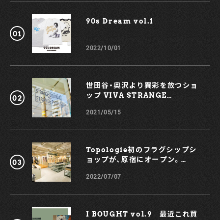
のスペースには、カスタマイズされたゴールドのラッピングと
フラッグシップキュヴェであるブリュット･ゴールドを楽しむ
90s Dream vol.1￼
ためのバーが設置され、ゲストたちは新鮮なフルーツと複雑な
味わいを表現するマルチヴィンテージキュヴェを堪能。
RENAISSANCE WORLD TOURのためのこのスペシャルな
2022/10/01
VIPエクスペリメンスはヨーロッパと北米の残りのツアーでも
提供される予定。
世田谷・奥沢より異彩を放つショ
ップ VIVA STRANGE
BOUTIQUE
2021/05/15
Topologie初のフラグシップシ
ョップが、原宿にオープン。
KOCHÉとのコラボスマホケース
2022/07/07
も！
I BOUGHT vol.9 最近これ買