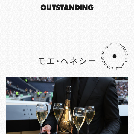
モエ･ヘネシー