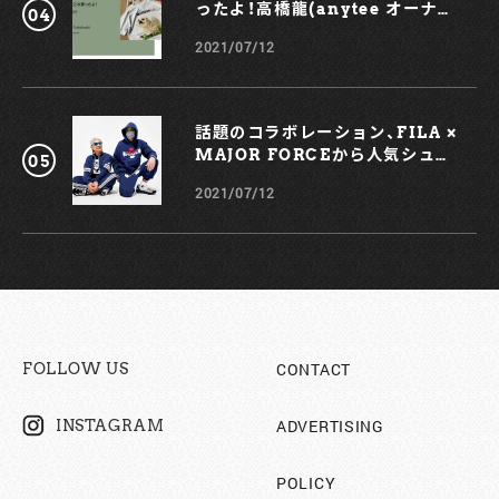
ったよ！高橋龍(anytee オーナ
したいところだ。 比べて右のMISFITによる一着は、よりハツ
ー)
ラツとしたデザインに仕上げられている。薄手のカーディガン
2021/07/12
などを羽織りつつ、好バランスな着こなしを意識したい。 3.
GRAPHIC T-SHIRTS （左から）WKNDRS KETCHUP SS
T-SHIRT ¥6,600 inTAX（Oriens JOURNAL STANDARD
SHIBUYA） PARK DELI LeBallon T-shirt ¥6,050
話題のコラボレーション、FILA ×
inTAX（Oriens JOURNAL STANDARD SHIBUYA）
MAJOR FORCEから人気シュー
HELLY HANSEN S/S Juell Tee ¥5,940 inTAX（ヘリーハ
ズ、TRIGATEが登場！
ンセン） Tシャツの肝は、「主張性」だと信じる。それは時に、僕
2021/07/12
らの信条を表したり、嗜好を表したり、憧れを表したりするも
のである。そんなそれぞれの内なる想いをもっとも表現しやす
いのは、きっとグラフィックTシャツだと思うのだ。 写真左、
WKNDRSのTシャツは、みんな大好きハイ◯ツのパロディモ
ノ。「白Tにケチャップをこぼしちゃった」といったあの無惨な
シーンは、こうしてユニークな対処（？）を講じておきたい。 中
央の『PARK DELI』は、フラワーやドライグッズ、スケートを
コンセプトにしたニューヨークのショップだ。アメリカ全土か
CONTACT
FOLLOW US
らオーダーが入るほどの人気を集め、ユース世代を中心に賑わ
うホットスポットなのだそう。「あしらわれたモチーフをきっ
かけに情報をディグっていく」というのも、グラフィックTシャ
ADVERTISING
INSTAGRAM
ツの魅力なのかもしれない。 右のインパクト抜群な一着は、ア
ウトドアブランド・HELLY HANSENによるもの。創業者のヘ
POLICY
リー・ジュエル・ハンセンのグラフィックが大きくあしらわれ