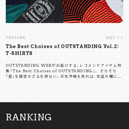
FEATURE
2021.7.1
The Best Choises of OUTSTANDING Vol.2：
T-SHIRTS
OUTSTANDING WEBがお届けする、レコメンドアイテム特
集『The Best Choises of OUTSTANDING』。 そろそろ
「夏」を確定せざるを得ない。天気予報を見れば、気温の欄には
「26℃」や「28℃」がずらりと並んでいる。もう、明らかに夏
だ。じめじめとした外気に幾ばくかの不快感を抱く昨今、やは
り注目するのは「Tシャツ」だろう。OUTSTANDING WEB編
集部がチョイスしたTシャツたちを、ぜひともお楽しみあれ。
Text by Nozomu Miura Photo by Yoshimi Seida
Styling by Masateru Abe 1. PHOTO T-SHIRTS （左か
RANKING
ら）MOVIE TEE ¥4,200+TAX（BEAMS HARAJUKU）
HELLY HANSEN S/S Classic Photo Tee ¥5,940
inTAX（ヘリーハンセン） BIG SHIRTS YUSUKE OISHI