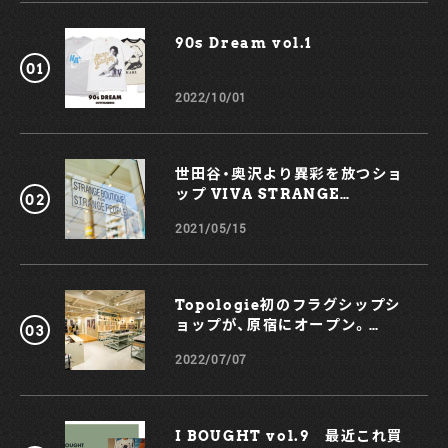
PHOTO TEE ¥5,940 inTAX （417 EDIFICE SHIBUYA）
あらゆるフォトTシャツに漂う、この “懐かしさ” の正体は何
90s Dream vol.1￼
なのだろうか。あえてシンプルなデニムを合わせ、汗だくにな
って太陽を追いかけたあの頃のことを少し思い出してみたい。
（左から）FORMER FRAGILE T-SHIRT ¥6,600
2022/10/01
inTAX（Oriens JOURNAL STANDARD SHIBUYA）
KIIT×RIKI YAMADA T-SHIRT ¥11,000 inTAX（TEENY
RANCH） ショーツを合わせて元気にまとめるのも乙かも。足
元はレザーのサンダルでスタイルを品良く仕上げてみよう。ま
世田谷・奥沢より異彩を放つショ
た、スラックスで上品なムードを演出するのも良いだろう。あ
ップ VIVA STRANGE
えてバスケットシューズでハズしてみるのも楽しそうだ。 2.
BOUTIQUE
BORDER T-SHIRTS （左から）POP TRADING COMPANY
2021/05/15
BORDER T-shirt ¥9,350 inTAX（GARDEN） UNUSED
S/S PANEL BORDER TEE ¥19,800 inTAX（alpha PR）
「柄モノのTシャツ」となると真っ先に思い浮かぶのが、ボーダ
ーT。 POP TRADING COMPANYのTシャツは、ブランド名
Topologie初のフラグシップシ
にふさわしく突き抜けてポップなテイスト。一方UNUSEDに
ョップが、原宿にオープン。
よるレッドの一着は、鮮やかなカラーながらも、どこかシック
KOCHÉとのコラボスマホケース
な趣が感じられる。 （左から）WEWILL WISM 別注 2.5XL
2022/07/07
も！
BORDER TEE ¥8,580 inTAX（WISM） MISFIT
UPRISING T-shirt ¥6,600 inTAX（Oriens JOURNAL
STANDARD SHIBUYA） 細ピッチのボーダーが爽やかさを
香らせる左の一着は、セレクトショップ・WISMがWEWILL
I BOUGHT vol.9 最近これ買
に別注をかけて製作したTシャツ。あくまでクリーンに着こな