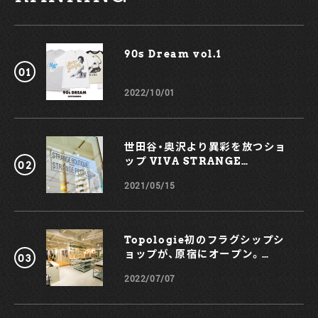
90s Dream vol.1￼
2022/10/01
世田谷・奥沢より異彩を放つショ
ップ VIVA STRANGE
BOUTIQUE
2021/05/15
Topologie初のフラグシップシ
ョップが、原宿にオープン。
KOCHÉとのコラボスマホケース
2022/07/07
も！