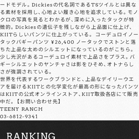
ードモデル。Dickiesの代名詞であるTSツイルとは異な
る素材を採用し、心地よい履き心地を追求している。モノ
クロの写真を見るとわかるが、深めに入ったタックが特
徴的。Dickiesの遺伝子を残しながら上品面に仕上げ、
KIITらしいパンツに仕上がっている。 コーデュロイノー
タックバギーパンツ ¥26,400 ノータックでストンと落
ちた上品な太めのシルエットになっているのがこちら。
少し光沢があるコーデュロイ素材で上品さをプラス。バ
ギーシルエットのヤンチャさは影をひそめ、オトナらし
さが強調されている。
世界を代表するワークブランドと、上品なデイリーウエ
アを届けるKIITとの化学変化が最高の形になったパンツ
はKIITの公式オンラインストア、KIIT取扱各店にて販売
中だ。 【お問い合わせ先】
TEENY RANCH
03-6812-9341
RANKING