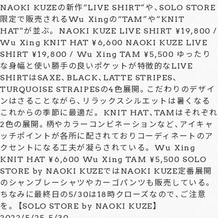
NAOKI KUZEの新作“LIVE SHIRT”や、SOLO STORE
限定で販売されるWu Xingの“TAM”や“KNIT
HAT”が並ぶ。 NAOKI KUZE LIVE SHIRT ¥19,800 /
Wu Xing KNIT HAT ¥6,600 NAOKI KUZE LIVE
SHIRT ¥19,800 / Wu Xing TAM ¥5,500 ゆったり
な身幅と使い勝手の良いポケットが特徴的なLIVE
SHIRTはSAXE、BLACK、LATTE STRIPES、
TURQUOISE STRAIPESの4色展開。こだわりのデザイ
ンはさることながら、リラックスシルエットは暑くなる
これからの季節に最適だ。 KNIT HAT、TAMはそれぞ
2色の展開。柄やカラーコンビネーションなど、アイキャ
ッチポイントが各所に配されておりコーディネートのア
クセントになる工夫が凝らされている。 Wu Xing
KNIT HAT ¥6,600 Wu Xing TAM ¥5,500 SOLO
STORE by NAOKI KUZEではNAOKI KUZE定番展開
のシャンブレーシャツやカーゴパンツも販売している。
ちなみに最終日の5/30は18時クローズなので、ご注意
を。 【SOLO STORE by NAOKI KUZE】
2022/5/25-5/30