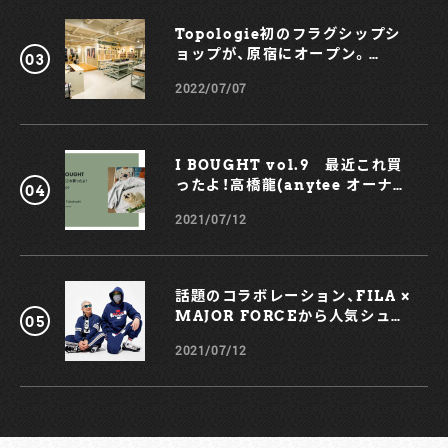
Topologie初のフラグシップシ
ョップが、原宿にオープン。
KOCHÉとのコラボスマホケース
2022/07/07
も！
I BOUGHT vol.9 最近これ買
ったよ！高橋龍(anytee オーナ
ー)
2021/07/12
話題のコラボレーション、FILA ×
MAJOR FORCEから人気シュー
ズ、TRIGATEが登場！
2021/07/12