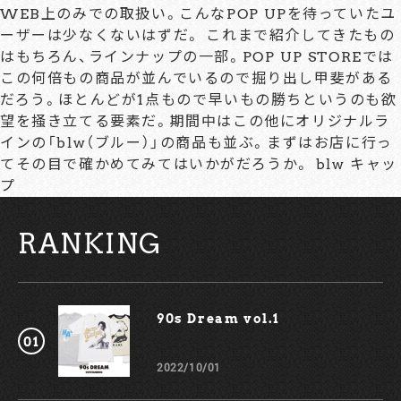
WEB上のみでの取扱い。こんなPOP UPを待っていたユ
ーザーは少なくないはずだ。 これまで紹介してきたもの
はもちろん、ラインナップの一部。POP UP STOREでは
この何倍もの商品が並んでいるので掘り出し甲斐がある
だろう。ほとんどが1点もので早いもの勝ちというのも欲
望を掻き立てる要素だ。期間中はこの他にオリジナルラ
インの「blw（ブルー）」の商品も並ぶ。まずはお店に行っ
てその目で確かめてみてはいかがだろうか。 blw キャッ
プ
RANKING
90s Dream vol.1￼
2022/10/01