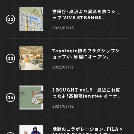
世田谷・奥沢より異彩を放つショ
ップ VIVA STRANGE
BOUTIQUE
2021/05/15
Topologie初のフラグシップシ
ョップが、原宿にオープン。
KOCHÉとのコラボスマホケース
2022/07/07
も！
I BOUGHT vol.9 最近これ買
ったよ！高橋龍(anytee オーナ
ー)
2021/07/12
話題のコラボレーション、FILA ×