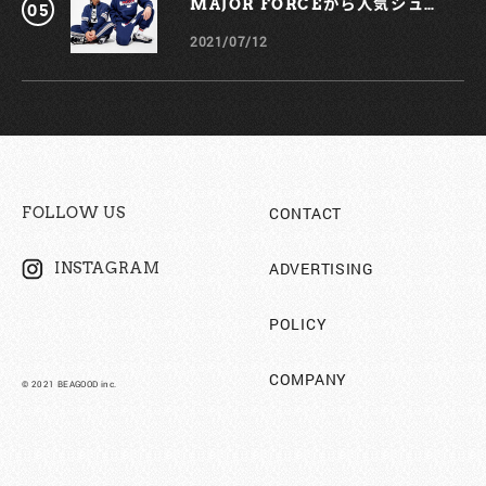
MAJOR FORCEから人気シュー
ズ、TRIGATEが登場！
2021/07/12
CONTACT
FOLLOW US
ADVERTISING
INSTAGRAM
POLICY
COMPANY
©︎ 2021 BEAGOOD inc.