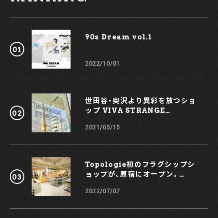
90s Dream vol.1￼
2022/10/01
世田谷・奥沢より異彩を放つショ
ップ VIVA STRANGE
BOUTIQUE
2021/05/15
Topologie初のフラグシップシ
ョップが、原宿にオープン。
KOCHÉとのコラボスマホケース
2022/07/07
も！