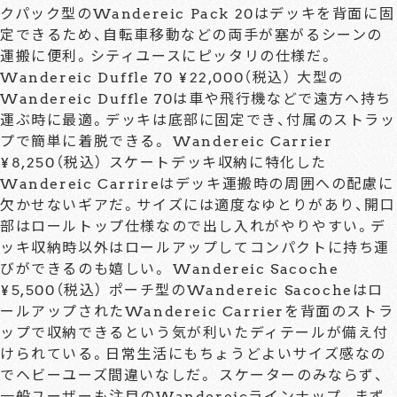
クパック型のWandereic Pack 20はデッキを背面に固
定できるため、自転車移動などの両手が塞がるシーンの
運搬に便利。シティユースにピッタリの仕様だ。
Wandereic Duffle 70 ¥22,000（税込） 大型の
Wandereic Duffle 70は車や飛行機などで遠方へ持ち
運ぶ時に最適。デッキは底部に固定でき、付属のストラッ
プで簡単に着脱できる。 Wandereic Carrier
¥8,250（税込） スケートデッキ収納に特化した
Wandereic Carrireはデッキ運搬時の周囲への配慮に
欠かせないギアだ。サイズには適度なゆとりがあり、開口
部はロールトップ仕様なので出し入れがやりやすい。デ
ッキ収納時以外はロールアップしてコンパクトに持ち運
びができるのも嬉しい。 Wandereic Sacoche
¥5,500（税込） ポーチ型のWandereic Sacocheはロ
ールアップされたWandereic Carrierを背面のストラ
ップで収納できるという気が利いたディテールが備え付
けられている。日常生活にもちょうどよいサイズ感なの
でヘビーユーズ間違いなしだ。 スケーターのみならず、
一般ユーザーも注目のWandereicラインナップ。まず