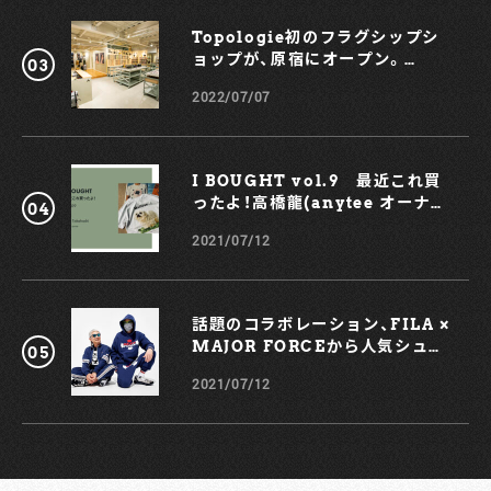
Topologie初のフラグシップシ
ョップが、原宿にオープン。
KOCHÉとのコラボスマホケース
2022/07/07
も！
I BOUGHT vol.9 最近これ買
ったよ！高橋龍(anytee オーナ
ー)
2021/07/12
話題のコラボレーション、FILA ×
MAJOR FORCEから人気シュー
ズ、TRIGATEが登場！
2021/07/12